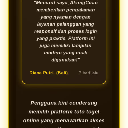
"Menurut saya, AkongCuan
memberikan pengalaman
yang nyaman dengan
layanan pelanggan yang
responsif dan proses login
yang praktis. Platform ini
juga memiliki tampilan
modern yang enak
digunakan!"
Diana Putri. (Bali)
7 hari lalu
Pengguna kini cenderung
memilih platform toto togel
online yang menawarkan akses