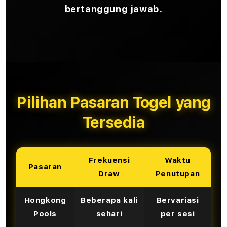
bertanggung jawab.
Pilihan Pasaran Togel yang
Tersedia
Frekuensi
Waktu
Pasaran
Draw
Penutupan
Hongkong
Beberapa kali
Bervariasi
Pools
sehari
per sesi