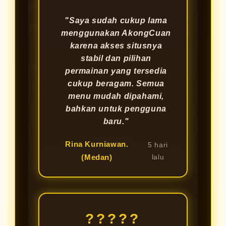
"Saya sudah cukup lama
menggunakan AkongCuan
karena akses situsnya
stabil dan pilihan
permainan yang tersedia
cukup beragam. Semua
menu mudah dipahami,
bahkan untuk pengguna
baru."
Rina Kurniawan.
5 hari
(Medan)
lalu
?????