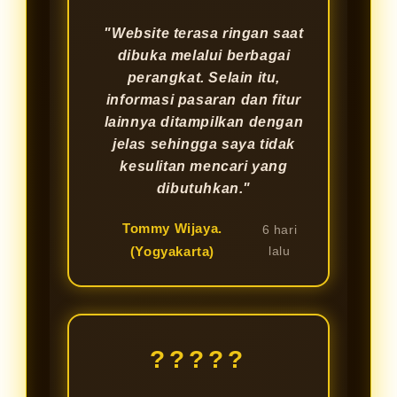
"Website terasa ringan saat
dibuka melalui berbagai
perangkat. Selain itu,
informasi pasaran dan fitur
lainnya ditampilkan dengan
jelas sehingga saya tidak
kesulitan mencari yang
dibutuhkan."
Tommy Wijaya.
6 hari
(Yogyakarta)
lalu
?????