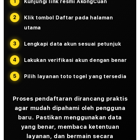
Kunjungi link resmi AkongCuan
Klik tombol Daftar pada halaman
utama
Lengkapi data akun sesuai petunjuk
Lakukan verifikasi akun dengan benar
Pilih layanan toto togel yang tersedia
Proses pendaftaran dirancang praktis
agar mudah dipahami oleh pengguna
baru. Pastikan menggunakan data
yang benar, membaca ketentuan
layanan, dan bermain secara