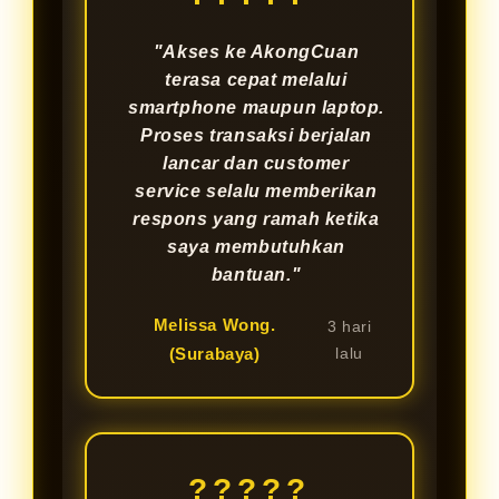
"Akses ke AkongCuan
terasa cepat melalui
smartphone maupun laptop.
Proses transaksi berjalan
lancar dan customer
service selalu memberikan
respons yang ramah ketika
saya membutuhkan
bantuan."
Melissa Wong.
3 hari
(Surabaya)
lalu
?????