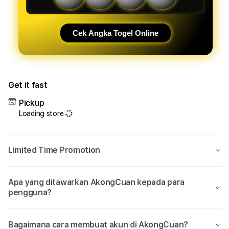
Berkualitas
Berku
via
via
Bandar
Band
Cek Angka Togel Online
Togel
Toge
Pilihan
Pilih
Get it fast
Pickup
Loading store
Limited Time Promotion
Apa yang ditawarkan AkongCuan kepada para
pengguna?
Bagaimana cara membuat akun di AkongCuan?