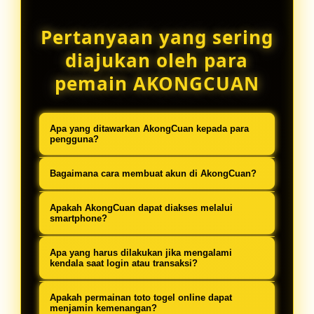
Pertanyaan yang sering
diajukan oleh para
pemain AKONGCUAN
Apa yang ditawarkan AkongCuan kepada para
pengguna?
AkongCuan menyediakan berbagai
Bagaimana cara membuat akun di AkongCuan?
pilihan pasaran toto togel online,
Pilih menu Daftar, lengkapi data
informasi promo, serta fitur
Apakah AkongCuan dapat diakses melalui
yang diperlukan, kemudian ikuti
smartphone?
pendukung yang dapat diakses
proses verifikasi hingga akun
melalui satu platform dengan
Ya. Platform telah dioptimalkan
Apa yang harus dilakukan jika mengalami
berhasil dibuat dan siap
tampilan yang mudah digunakan.
untuk smartphone, tablet,
kendala saat login atau transaksi?
digunakan.
maupun komputer sehingga
Pastikan username, kata sandi,
Apakah permainan toto togel online dapat
seluruh fitur dapat digunakan
alamat situs resmi, serta koneksi
menjamin kemenangan?