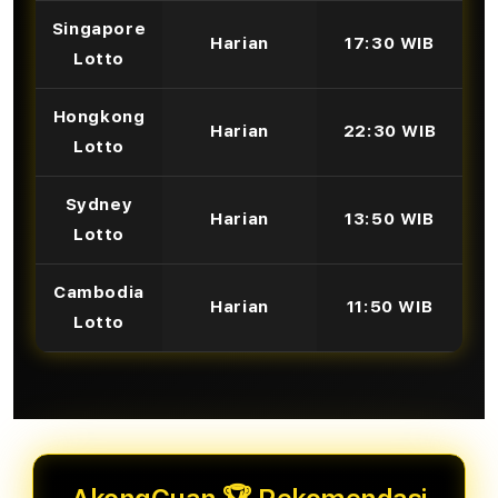
Singapore
Harian
17:30 WIB
Lotto
Hongkong
Harian
22:30 WIB
Lotto
Sydney
Harian
13:50 WIB
Lotto
Cambodia
Harian
11:50 WIB
Lotto