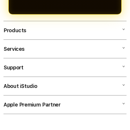
Products
Services
AKONGCUAN
TOGEL ONLINE
Support
AppleCare+
BANDAR TOGEL
Corporate
TOTO TOGEL
About iStudio
My Account
Togel Online
SITUS TOGEL
Collection & Delivery
Elush Service Provider
BANDAR TOGEL ONLINE
Apple Premium Partner
About Us
Returns & Exchanges
Financing Options
TOTO
Find an iStudio near you
Contact Us
Trade-in
TOGEL
Why Shop at iStudio
FAQ