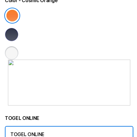
Color
- Cosmic Orange
TOGEL ONLINE
TOGEL ONLINE